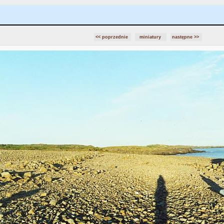
<< poprzednie
miniatury
następne >>