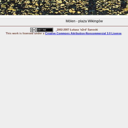
Mölen
- plaża Wikingów
2002-2007 Łukasz 'e2rd' Sanocki
This
work
is licensed under a
Creative Commons Attribution-Noncommercial 3.0 License
.