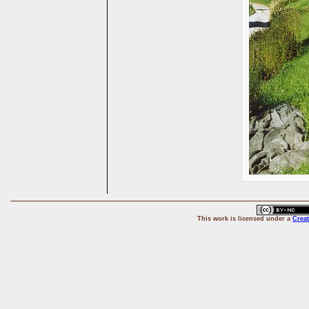
This
work
is licensed under a
Crea