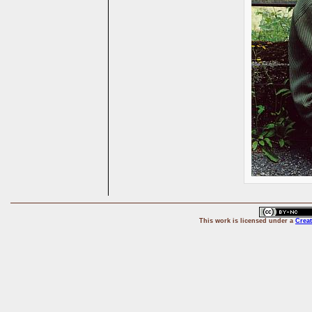
This
work
is licensed under a
Crea