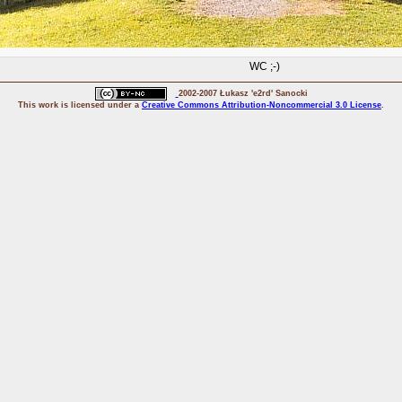
WC ;-)
2002-2007 Łukasz 'e2rd' Sanocki
This
work
is licensed under a
Creative Commons Attribution-Noncommercial 3.0 License
.